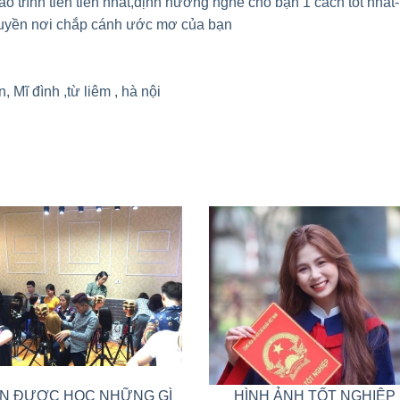
giao trình tiên tiến nhất,định hướng nghề cho bạn 1 cách tốt nhất-
huyền nơi chắp cánh ước mơ của bạn
 Mĩ đình ,từ liêm , hà nội
N ĐƯỢC HỌC NHỮNG GÌ
HÌNH ẢNH TỐT NGHIỆP