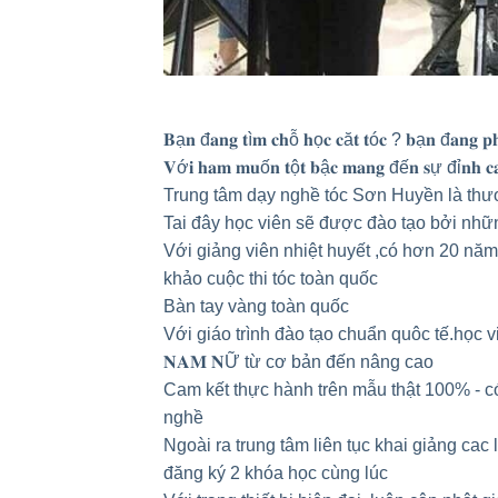
𝐁ạ𝐧 đ𝐚𝐧𝐠 𝐭ì𝐦 𝐜𝐡ỗ 𝐡ọ𝐜 𝐜ă𝐭 𝐭ó𝐜 ? 𝐛ạ𝐧 đ
️𝐕ớ𝐢 𝐡𝐚𝐦 𝐦𝐮ố𝐧 𝐭ộ𝐭 𝐛ậ𝐜 𝐦𝐚𝐧𝐠 đế𝐧 𝐬ự đỉ𝐧𝐡 𝐜
Trung tâm dạy nghề tóc Sơn Huyền là thươ
Tai đây học viên sẽ được đào tạo bởi nhữn
Với giảng viên nhiệt huyết ,có hơn 20 năm
khảo cuộc thi tóc toàn quốc
️Bàn tay vàng toàn quốc
Với giáo trình đào tạo chuẩn quôc tế.học viê
𝐍𝐀𝐌 𝐍Ữ từ cơ bản đến nâng cao
Cam kết thực hành trên mẫu thật 100% - c
nghề
Ngoài ra trung tâm liên tục khai giảng cac
đăng ký 2 khóa học cùng lúc