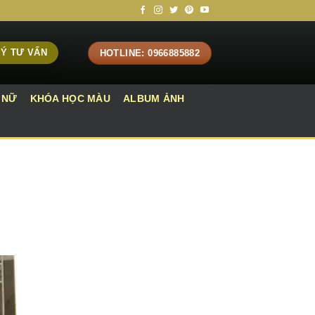
Ý TƯ VẤN
HOTLINE: 0966885882
 NỮ
KHÓA HỌC MÀU
ALBUM ẢNH