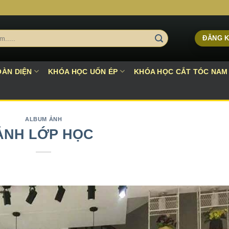
ĐĂNG K
ÀN DIỆN
KHÓA HỌC UỐN ÉP
KHÓA HỌC CẮT TÓC NAM
ALBUM ẢNH
ẢNH LỚP HỌC