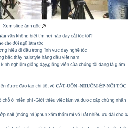
Xem slide ảnh gốc
𝐧𝐠 𝐩𝐡â𝐧 𝐯â𝐧 không biết tìm nơi nào dạy cắt tóc tốt?
𝐨 𝐜𝐡𝐨 độ𝐢 𝐧𝐠ũ 𝐥à𝐦 𝐭ó𝐜
ng hiệu đi đầu trong lĩnh vực dạy nghề tóc
g bậc thầy hairstyle hàng đầu việt nam
 kinh nghiệm giảng dạy,giảng viên của chúng tôi đang là giám
n được đào tao chi tiết về 𝐂Ắ𝐓-𝐔Ố𝐍 -𝐍𝐇𝐔Ộ𝐌-É𝐏-𝐍Ố𝐈 𝐓Ó𝐂
ó chỗ ở miễn phí -Giới thiệu việc làm và được cấp chứng nhận
 lớp nail (móng mi )phun xăm thẩm mĩ với rât nhiều ưu đãi cho b