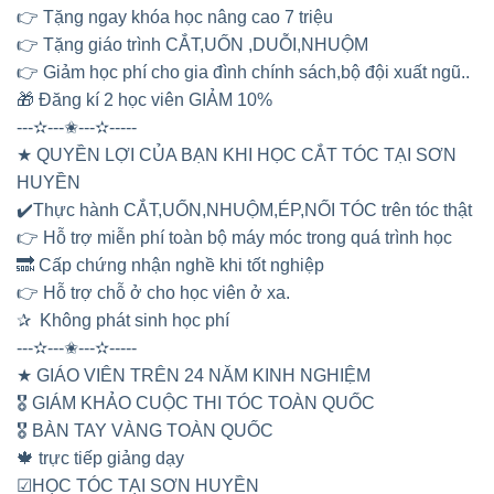
👉 Tặng ngay khóa học nâng cao 7 triệu
👉 Tặng giáo trình CẮT,UỐN ,DUỖI,NHUỘM
👉 Giảm học phí cho gia đình chính sách,bộ đội xuất ngũ..
🎁 Đăng kí 2 học viên GIẢM 10%
---✫---✬---✫-----
★ QUYỀN LỢI CỦA BẠN KHI HỌC CẮT TÓC TẠI SƠN
HUYỀN
✔️Thực hành CẮT,UỐN,NHUỘM,ÉP,NỐI TÓC trên tóc thật
👉 Hỗ trợ miễn phí toàn bộ máy móc trong quá trình học
🔜 Cấp chứng nhận nghề khi tốt nghiệp
👉 Hỗ trợ chỗ ở cho học viên ở xa.
✰ Không phát sinh học phí
---✫---✬---✫-----
★ GIÁO VIÊN TRÊN 24 NĂM KINH NGHIỆM
🎖 GIÁM KHẢO CUỘC THI TÓC TOÀN QUỐC
🎖 BÀN TAY VÀNG TOÀN QUỐC
🍁 trực tiếp giảng dạy
☑HỌC TÓC TẠI SƠN HUYỀN