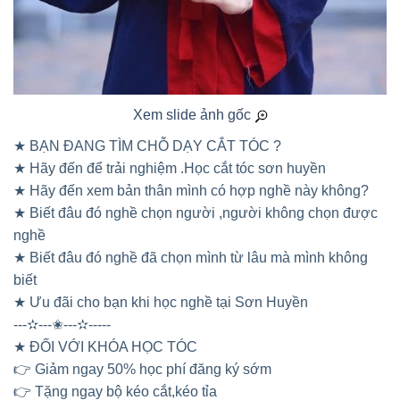
Xem slide ảnh gốc
★ BẠN ĐANG TÌM CHỖ DẠY CẮT TÓC ?
★ Hãy đến để trải nghiệm .Học cắt tóc sơn huyền
★ Hãy đến xem bản thân mình có hợp nghề này không?
★ Biết đâu đó nghề chọn người ,người không chọn được
nghề
★ Biết đâu đó nghề đã chọn mình từ lâu mà mình không
biết
★ Ưu đãi cho bạn khi học nghề tại Sơn Huyền
---✫---✬---✫-----
★ ĐỐI VỚI KHÓA HỌC TÓC
👉 Giảm ngay 50% học phí đăng ký sớm
👉 Tặng ngay bộ kéo cắt,kéo tỉa