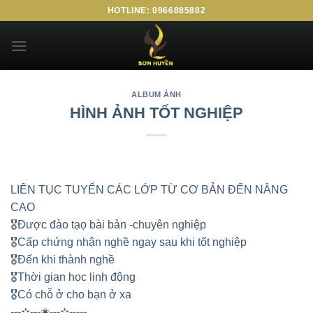
HOTLINE: 0966885882
ALBUM ẢNH
HÌNH ẢNH TỐT NGHIỆP
LIÊN TỤC TUYỂN CÁC LỚP TỪ CƠ BẢN ĐẾN NÂNG
CAO
🎖Được đào tạọ bài bản -chuyên nghiệp
🎖Cấp chứng nhận nghề ngay sau khi tốt nghiệp
🎖Đến khi thành nghề
🎖Thời gian học linh động
🎖Có chỗ ở cho bạn ở xa
---✫---✬---✫-----