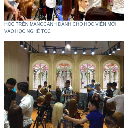
HỌC TRÊN MANOCANH DÀNH CHO HỌC VIÊN MỚI
VÀO HỌC NGHỀ TÓC