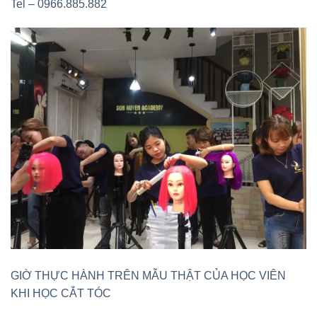
Tel – 0966.885.882
GIỜ THỰC HÀNH TRÊN MẪU THẬT CỦA HỌC VIÊN
KHI HỌC CẮT TÓC