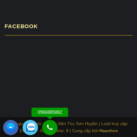
FACEBOOK
0966885882
Bản quyền thuộc về Học Viện Tóc Sơn Huyền |
Lượt truy cập:
1935290 - Đang online: 8
|
Cung cấp bởi
Haanhco