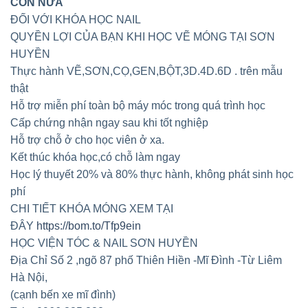
CÒN NỮA
ĐỐI VỚI KHÓA HỌC NAIL
QUYỀN LỢI CỦA BẠN KHI HỌC VẼ MÓNG TẠI SƠN
HUYỀN
Thực hành VẼ,SƠN,CỌ,GEN,BỘT,3D.4D.6D . trên mẫu
thật
Hỗ trợ miễn phí toàn bộ máy móc trong quá trình học
Cấp chứng nhận ngay sau khi tốt nghiệp
Hỗ trợ chỗ ở cho học viên ở xa.
Kết thúc khóa học,có chỗ làm ngay
Học lý thuyết 20% và 80% thực hành, không phát sinh học
phí
CHI TIẾT KHÓA MÓNG XEM TẠI
ĐÂY
https://bom.to/Tfp9ein
HỌC VIỆN TÓC & NAIL SƠN HUYỀN
Địa Chỉ Số 2 ,ngõ 87 phố Thiên Hiền -Mĩ Đình -Từ Liêm
Hà Nội,
(cạnh bến xe mĩ đình)