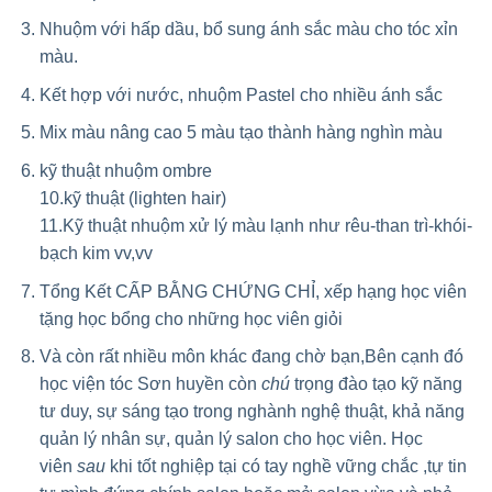
Nhuộm với hấp dầu, bổ sung ánh sắc màu cho tóc xỉn
màu.
Kết hợp với nước, nhuộm Pastel cho nhiều ánh sắc
Mix màu nâng cao 5 màu tạo thành hàng nghìn màu
kỹ thuật nhuộm ombre
10.kỹ thuật (lighten hair)
11.Kỹ thuật nhuộm xử lý màu lạnh như rêu-than trì-khói-
bạch kim vv,vv
Tổng Kết CẤP BẰNG CHỨNG CHỈ, xếp hạng học viên
tặng học bổng cho những học viên giỏi
Và còn rất nhiều môn khác đang chờ bạn,Bên cạnh đó
học viện tóc Sơn huyền còn
chú
trọng đào tạo kỹ năng
tư duy, sự sáng tạo trong nghành nghệ thuật, khả năng
quản lý nhân sự, quản lý salon cho học viên. Học
viên
sau
khi tốt nghiệp tại có tay nghề vững chắc ,tự tin