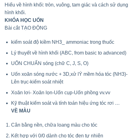
Hiểu về hình khối: tròn, vuông, tam giác và cách sử dụng
hình khối.
️KHÓA HỌC UỐN
Bài cắt TẠO ĐỘNG
kiểm soát độ kiềm NH3_ ammoniac trong thuốc
Lý thuyết về hình khối (ABC, from basic to advanced)
UỐN CHUẨN sóng (chữ C, J, S, O)
Uốn xoăn sóng nước + 3D,xử lÝ mềm hóa tóc (NH3)-
Lên trục-kiểm soát nhiệt
Xoăn lơi- Xoăn lọn-Uốn cụp-Uốn phồng vv.vv
Kỹ thuật kiểm soát và tính toán hiệu ứng tóc rơi …
VỀ MÀU
Cân bằng nền, chữa loang màu cho tóc
Kết hợp với 0/0 dành cho tóc đen tự nhiên