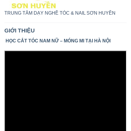
TRUNG TÂM DẠY NGHỀ TÓC & NAIL SƠN HUYỀN
GIỚI THIỆU
HỌC CẮT TÓC NAM NỮ – MÓNG MI TẠI HÀ NỘI