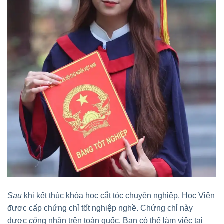
Sau
khi kết thúc khóa học cắt tóc chuyên nghiệp, Học Viên
đươc cấp chứng chỉ tốt nghiệp nghề. Chứng chỉ này
được
cô
ng nhận trên toàn quốc. Bạn có thể làm việc tại