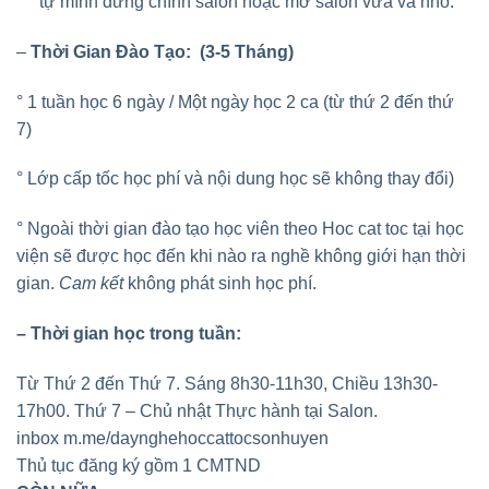
tự mình đứng chính salon hoặc mở salon vừa và nhỏ.
–
Thời Gian Đào Tạo: (3-5 Tháng)
° 1 tuần học 6 ngày / Một ngày học 2 ca (từ thứ 2 đến thứ
7)
° Lớp cấp tốc học phí và nội dung học sẽ không thay đổi)
° Ngoài thời gian đào tạo học viên theo Hoc cat toc tại học
viện sẽ được học đến khi nào ra nghề không giới hạn thời
gian.
Cam kết
không phát sinh học phí.
– Thời gian học trong tuần:
Từ Thứ 2 đến Thứ 7. Sáng 8h30-11h30, Chiều 13h30-
17h00. Thứ 7 – Chủ nhật Thực hành tại Salon.
inbox m.me/daynghehoccattocsonhuyen
Thủ tục đăng ký gồm 1 CMTND