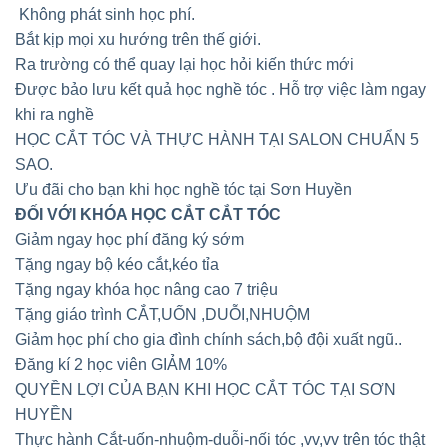
Không phát sinh học phí.
Bắt kịp mọi xu hướng trên thế giới.
Ra trường có thể quay lại học hỏi kiến thức mới
Được bảo lưu kết quả học nghề tóc . Hỗ trợ việc làm ngay
khi ra nghề
HỌC CẮT TÓC VÀ THỰC HÀNH TẠI SALON CHUẨN 5
SAO.
Ưu đãi cho bạn khi học nghề tóc tại Sơn Huyền
ĐỐI VỚI KHÓA HỌC CẮT CẮT TÓC
Giảm ngay học phí đăng ký sớm
Tặng ngay bộ kéo cắt,kéo tỉa
Tặng ngay khóa học nâng cao 7 triệu
Tặng giáo trình CẮT,UỐN ,DUỖI,NHUỘM
Giảm học phí cho gia đình chính sách,bộ đội xuất ngũ..
Đăng kí 2 học viên GIẢM 10%
QUYỀN LỢI CỦA BẠN KHI HỌC CẮT TÓC TẠI SƠN
HUYỀN
Thực hành Cắt-uốn-nhuộm-duỗi-nối tóc ,vv,vv trên tóc thật